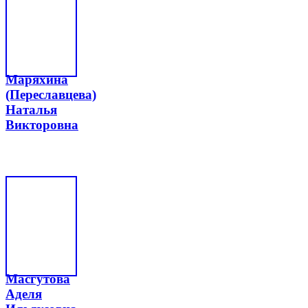
Маряхина
(Переславцева)
Наталья
Викторовна
Масгутова
Аделя