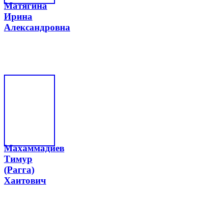
Матягина
Ирина
Александровна
Махаммадиев
Тимур
(Рагга)
Хаитович