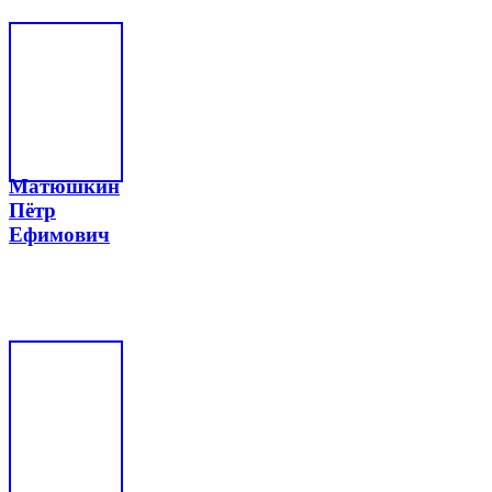
Матюшкин
Пётр
Ефимович