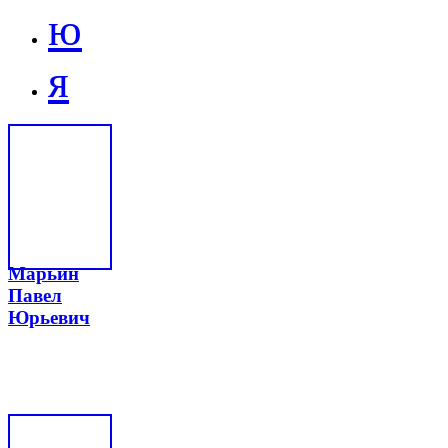
ю
я
Марьин
Павел
Юрьевич