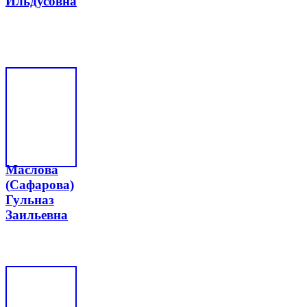
Ильдусовна
Маслова
(Сафарова)
Гульназ
Заильевна